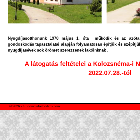
Nyugdíjasotthonunk 1970 május 1. óta működik és az azóta elt
gondoskodás tapasztalatai alapján folyamatosan építjük és szépítjük
nyugdíjasévek sok örömet szerezzenek lakóinknak .
A látogatás feltételei a Kolozsnéma-i
2022.07.28.-tól
© 2026 -
hu.domovdochodcov.com